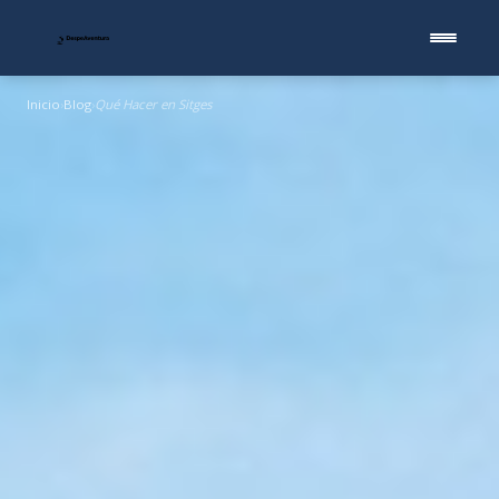
Inicio
Blog
Qué Hacer en Sitges
›
›