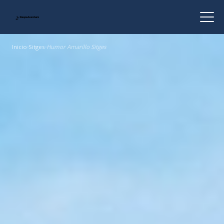
Inicio
›
Sitges
›
Humor Amarillo Sitges