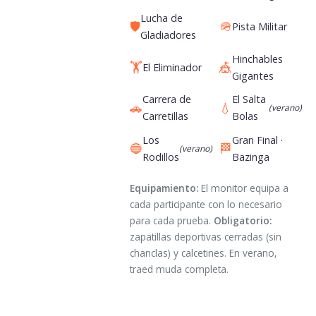
Lucha de
🛡️
🪖
Pista Militar
Gladiadores
Hinchables
🏋️
🎪
El Eliminador
Gigantes
Carrera de
El Salta
🚗
💧
(verano)
Carretillas
Bolas
Los
Gran Final ·
🔵
🏁
(verano)
Rodillos
Bazinga
Equipamiento:
El monitor equipa a
cada participante con lo necesario
para cada prueba.
Obligatorio:
zapatillas deportivas cerradas (sin
chanclas) y calcetines. En verano,
traed muda completa.