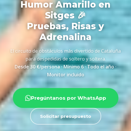
Humor Amarillo en
Sitges 🎉
Pruebas, Risas y
Adrenalina
El circuito de obstáculos más divertido de Cataluña
para despedidas de soltero y soltera.
Desde 30 €/persona · Mínimo 6 · Todo el año ·
Monitor incluido
Pregúntanos por WhatsApp
Solicitar presupuesto