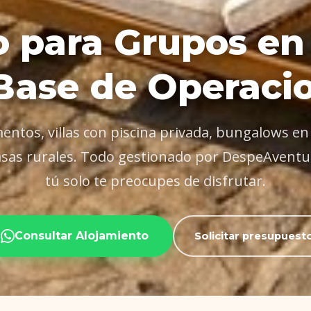
 para Grupos en
Base de Operaci
ntos, villas con piscina privada, bungalows e
casas rurales. Todo gestionado por DespeAventu
tú solo te preocupes de disfrutar.
Consultar Alojamiento
Solicitar presupuest