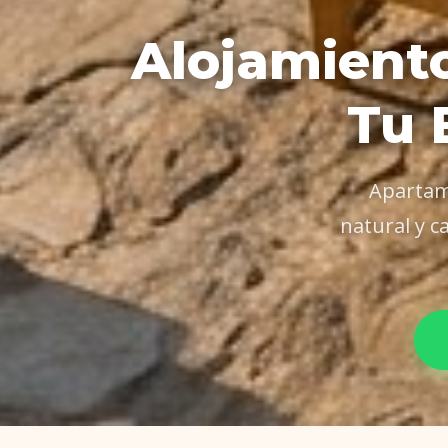
Alojamiento
Tu 
Apartame
natural y 