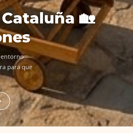
 Cataluña 🏡
ones
n entorno
ra para que
o