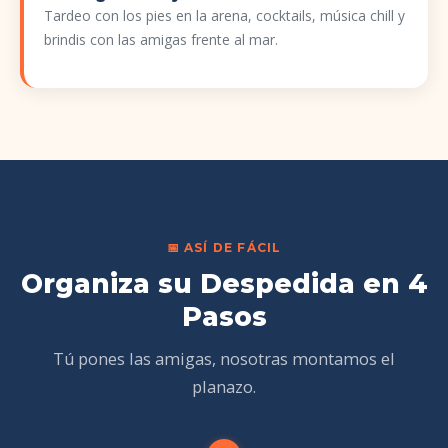
Tardeo con los pies en la arena, cocktails, música chill y
brindis con las amigas frente al mar.
📅 ASÍ DE FÁCIL
Organiza su Despedida en 4
Pasos
Tú pones las amigas, nosotras montamos el
planazo.