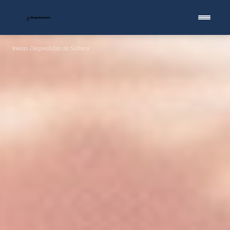
Inicio
Despedidas de Soltera
›