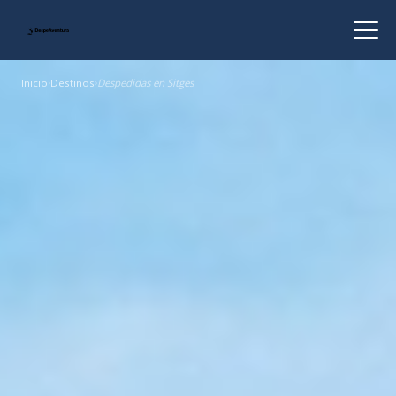
Inicio
›
Destinos
›
Despedidas en Sitges