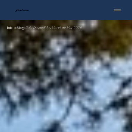
Inicio
Blog
Guía Despedidas Lloret de Mar 2026
›
›