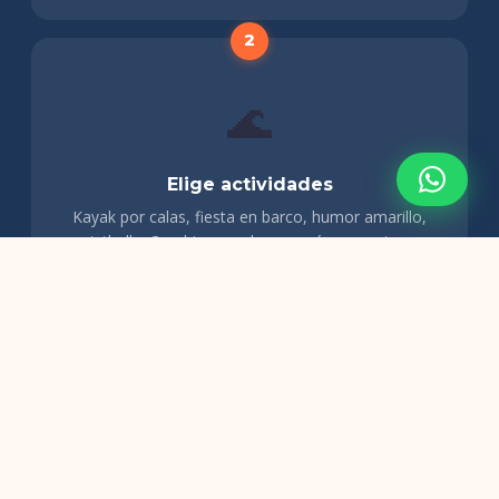
🌊
Elige actividades
Kayak por calas, fiesta en barco, humor amarillo,
paintball… Combinamos lo que más os apetezca.
🍹
Cena y discoteca