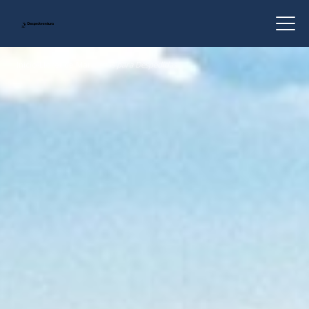
Inicio
›
Lloret de Mar
›
Cenas para Despedidas