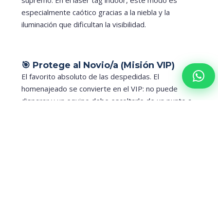
especialmente caótico gracias a la niebla y la
iluminación que dificultan la visibilidad.
🎯 Protege al Novio/a (Misión VIP)
El favorito absoluto de las despedidas. El
homenajeado se convierte en el VIP: no puede
disparar y un equipo debe escoltarle de un punto a
otro del campo mientras el equipo rival intenta
eliminarlo. Las fotos del novio o la novia acorralado
detrás de un árbol mientras le llueven bolas de
pintura son puro oro para el recuerdo.
Combina Paintball y Laser Tag con
Tu Despedida en Lleida
Una de las grandes ventajas de elegir Lleida para tu