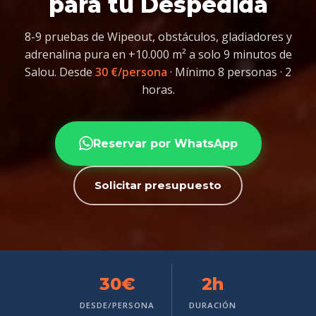
para tu Despedida
8-9 pruebas de Wipeout, obstáculos, gladiadores y
adrenalina pura en +10.000 m² a solo 9 minutos de
Salou. Desde
30 €/persona
· Mínimo 8 personas · 2
horas.
Reservar por WhatsApp
Solicitar presupuesto
30€
2h
DESDE/PERSONA
DURACIÓN