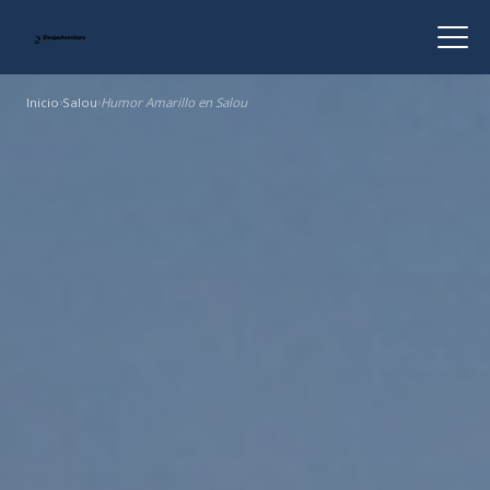
Inicio
›
Salou
›
Humor Amarillo en Salou